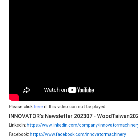
Please click
here
if this video can not be played.
INNOVATOR's Newsletter 202307 - WoodTaiwan202
LinkedIn:
https://www.linkedin.com/company/innovatormachiner
Facebook:
https://www.facebook.com/innovatormachinery